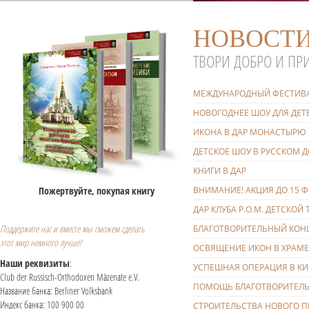
НОВОСТ
ТВОРИ ДОБРО И ПРИ
МЕЖДУНАРОДНЫЙ ФЕСТИВАЛ
НОВОГОДНЕЕ ШОУ ДЛЯ ДЕТ
ИКОНА В ДАР МОНАСТЫРЮ
ДЕТСКОЕ ШОУ В РУССКОМ Д
КНИГИ В ДАР
Пожертвуйте, покупая книгу
ВНИМАНИЕ! АКЦИЯ ДО 15 Ф
ДАР КЛУБА Р.О.М. ДЕТСКО
Поддержите нас и вместе мы сможем сделать
БЛАГОТВОРИТЕЛЬНЫЙ КОНЦЕ
этот мир немного лучше!
ОСВЯЩЕНИЕ ИКОН В ХРАМЕ
Наши реквизиты
:
УСПЕШНАЯ ОПЕРАЦИЯ В КИ
Club der Russisch-Orthodoxen Mäzenate e.V.
ПОМОЩЬ БЛАГОТВОРИТЕЛЬ
Название банка: Berliner Volksbank
Индекс банка: 100 900 00
СТРОИТЕЛЬСТВА НОВОГО П