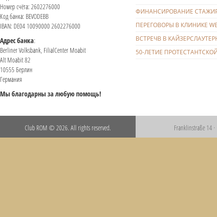
Номер счёта: 2602276000
ФИНАНСИРОВАНИЕ СТАЖИРО
Код банка: BEVODEBB
ПЕРЕГОВОРЫ В КЛИНИКЕ WE
IBAN: DE04 10090000 2602276000
ВСТРЕЧВ В КАЙЗЕРСЛАУТЕР
Адрес банка
:
Berliner Volksbank, FilialCenter Moabit
50-ЛЕТИЕ ПРОТЕСТАНТСКОЙ
Alt Moabit 82
10555 Берлин
Германия
Мы благодарны за любую помощь!
Club ROM © 2026. All rights reserved.
Franklinstraße 14 